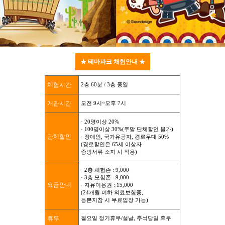
★ 테마파크 체험안내 ★
체험시간
2층 60분 / 3층 종일
개관시간
오전 9시~오후 7시
· 20명이상 20%
· 100명이상 30%(주말 단체할인 불가)
단체할인
· 장애인, 국가유공자, 경로우대 50%
(경로할인은 65세 이상자
증빙서류 소지 시 적용)
· 2층 체험존 : 9,000
· 3층 모험존 : 9,000
요금안내
· 자유이용권 : 15,000
(24개월 이하 의료보험증,
등본지참 시 무료입장 가능)
휴무
월요일 정기휴무/설날, 추석당일 휴무